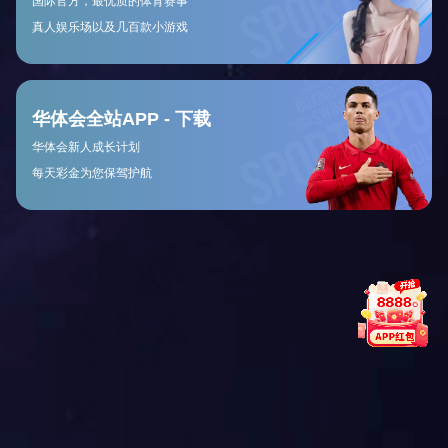
然而，需要注意的是，在实际执行过程中，两支团队都遇到
了一定程度的问题。例如，北京虽有经验却偶尔因过于谨慎
而错失良机，而杭州则因年轻气盛导致一些不必要失误。因
此，在技战术层面的调整将成为未来改进的重要方向。
4、关键时刻决策影响
在任何一场比赛中，关键时刻往往决定胜负。在本场较量
中，多次出现了影响结果的重要决策。例如，在第三局初
段，北京选择继续坚持其原有战术，没有及时调整，这使得
他们未能及时扭转劣势。而反观杭州，则抓住机会进行了大
胆尝试，通过换人或改变发球方式来打破僵局，最终逆转局