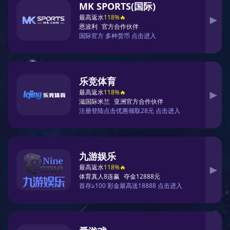
本文主要对杭州乒乓球队与北京乒乓球队的比赛进行赛后复
盘，分析双方在力量对比和战术运用方面的差异与特点。首
先，从队伍整体实力出发，对两支球队的历史表现及现状进
行比较；接着，分析双方选手的技术特点和临场发挥；然
后，探讨各自战术安排及其有效性；最后，总结比赛中的关
键时刻和决策影响。通过这些方面的深入探讨，本文旨在为
读者提供详细而全面的赛事分析，以期更好地理解乒乓球这
项运动中的竞技要素。
1、球队整体实力对比
在评估杭州乒乓球队与北京乒乓球队时，首先需要关注的是
两支队伍的整体实力。历史上，北京队作为传统劲旅，在国
内外赛事中积累了丰富的经验，而杭州队则是近年来逐步崛
起的新秀。在人员配置上，北京队拥有多名国家级运动员，
其稳定性和技术水平令人称道。