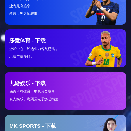
员们在心理素质培养方面也取得了一定进展，使得他们能够
在高压环境下表现出色。这种新老结合带来的技术风格差
异，为比赛增加了观赏性。
因此，从选手技术特点来看，北京队偏重于力量与稳定，而
杭州队则注重速度与灵活性，这种截然不同的风格形成了一
种有趣且精彩的对抗局面。
3、战术安排与执行效果
战术安排直接影响比赛结果。在本次较量中，北京队采取了
更为保守但极具侵略性的策略。他们通过控制发球权来争取
主动，并利用自己强大的正手进攻不断给对方施压。同时，
在接发球环节，他们强调准确性，以减少失误，提高赢得关
键分数的概率。
相比之下，杭州队则尝试了一些创新型战术，例如快速转换
阵型以及多样化打法。他们不仅仅依赖单一攻击，而是