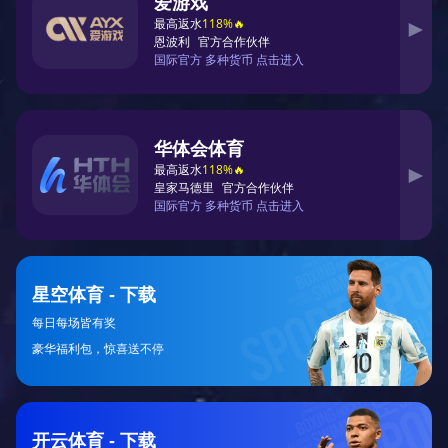
另一方面，杭州队虽然相对年轻，但凭借灵活的新战术和拼
搏精神，也在赛场上展现出不俗的竞争力。从最近几年的成
绩来看，北京队依然占据优势，但杭州队正在缩小差距，这
也为比赛增添了许多悬念。
综上所述，两支球队在整体实力上的差异反映了不同的发展
阶段与战略选择。而这一点也将在具体比赛中，通过选手表
现逐渐显露出端倪。
2、选手技术特点分析
技术是决定比赛胜负的重要因素之一，因此我们需要仔细分
析两支球队中各个选手的技术特点。北京队的主力选手以强
大的正手进攻著称，他们善于利用力量和角度进行攻击，使
得对手难以招架。同时，北京队还具备稳健的防守能力，在
关键分数时能保持冷静，有效化解压力。
而杭州队则显示出了更加灵活多变的一面。他们常常采用快
速反击策略，通过速度与节奏打乱对方节奏。此外，年轻球